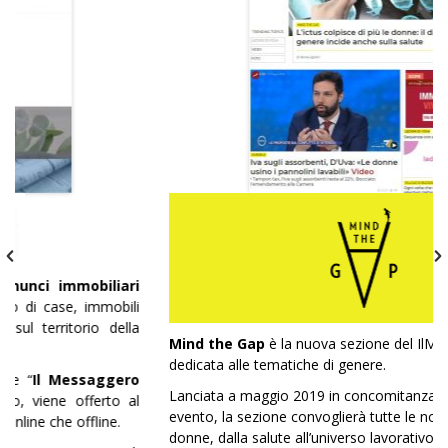
i
Mind the Gap
è la nuova sezione del IlMessaggero.it
dedicata alle tematiche di genere.
o
Lanciata a maggio 2019 in concomitanza con l’omonimo
evento, la sezione convoglierà tutte le notizie legate alle
donne, dalla salute all’universo lavorativo: un portale