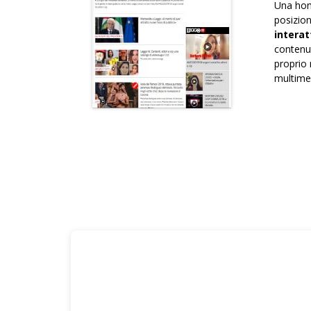
Una hom
posizion
interat
contenut
proprio 
multimed