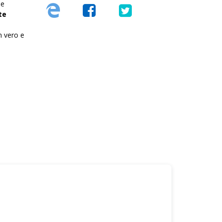
 e
te
n vero e