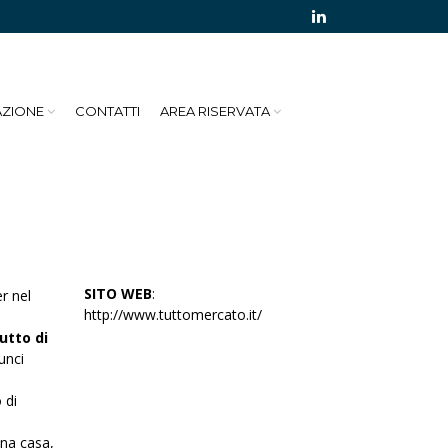
AZIONE
CONTATTI
AREA RISERVATA
SITO WEB
:
r nel
http://www.tuttomercato.it/
utto di
unci
 di
una casa,