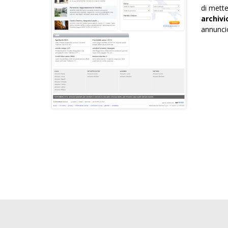
di mette
archivi
annuncio