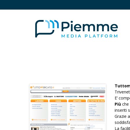
Tuttom
Trivenet
E’ comp
Più
che 
inseriti 
Grazie al
soddisfa
La facil